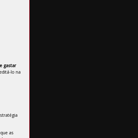
e gastar
editá-lo na
stratégia
ique as