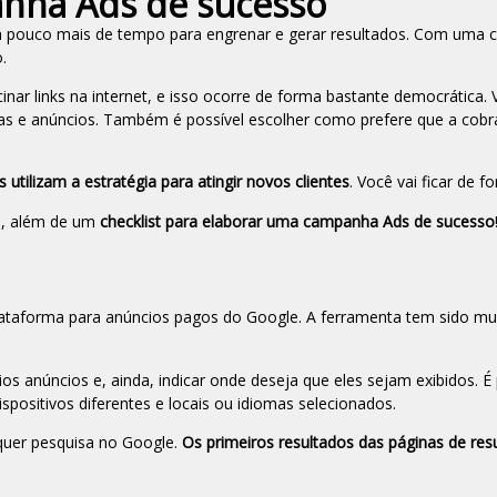
anha Ads de sucesso
um pouco mais de tempo para engrenar e gerar resultados. Com uma
o.
nar links na internet, e isso ocorre de forma bastante democrática.
has e anúncios. Também é possível escolher como prefere que a cobr
tilizam a estratégia para atingir novos clientes
. Você vai ficar de fo
s, além de um
checklist para elaborar uma campanha Ads de sucesso
ataforma para anúncios pagos do Google. A ferramenta tem sido muit
os anúncios e, ainda, indicar onde deseja que eles sejam exibidos. É 
dispositivos diferentes e locais ou idiomas selecionados.
quer pesquisa no Google.
Os primeiros resultados das páginas de res