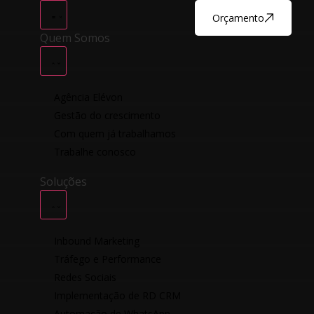
Orçamento
Quem Somos
Agência Elévon
Gestão do crescimento
Com quem já trabalhamos
Trabalhe conosco
Soluções
Inbound Marketing
Tráfego e Performance
Redes Sociais
Implementação de RD CRM
Automação de WhatsApp