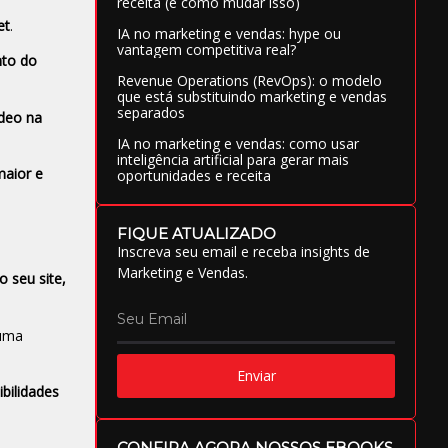
receita (e como mudar isso)
et
.
IA no marketing e vendas: hype ou
vantagem competitiva real?
nto do
Revenue Operations (RevOps): o modelo
que está substituindo marketing e vendas
separados
ídeo na
IA no marketing e vendas: como usar
inteligência artificial para gerar mais
maior e
oportunidades e receita
FIQUE ATUALIZADO
Inscreva seu email e receba insights de
Marketing e Vendas.
 seu site,
 uma
Enviar
bilidades
CONFIRA AGORA NOSSOS EBOOKS