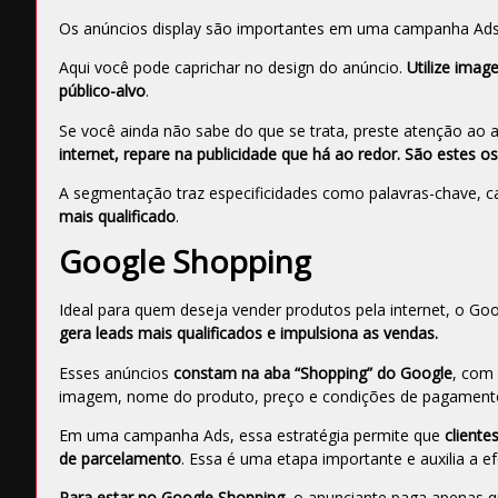
Os anúncios display são importantes em uma campanha Ad
Aqui você pode caprichar no design do anúncio.
Utilize ima
público-alvo
.
Se você ainda não sabe do que se trata, preste atenção ao
internet, repare na publicidade que há ao redor. São estes os
A segmentação traz especificidades como palavras-chave, c
mais qualificado
.
Google Shopping
Ideal para quem deseja vender produtos pela internet, o Go
gera leads mais qualificados e impulsiona as vendas.
Esses anúncios
constam na aba “Shopping” do Google
, com
imagem, nome do produto, preço e condições de pagament
Em uma campanha Ads, essa estratégia permite que
client
de parcelamento
. Essa é uma etapa importante e auxilia a e
Para estar no Google Shopping,
o anunciante paga apenas q