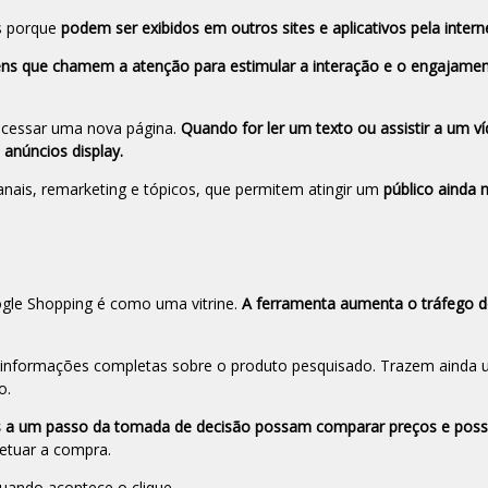
s porque
podem ser exibidos em outros sites e aplicativos pela intern
gens que chamem a atenção para estimular a interação e o engajame
 acessar uma nova página.
Quando for ler um texto ou assistir a um v
 anúncios display.
anais,
remarketing
e tópicos, que permitem atingir um
público ainda 
ogle Shopping é como uma vitrine.
A ferramenta aumenta o tráfego do
 informações completas sobre o produto pesquisado. Trazem ainda
o.
es a um passo da tomada de decisão possam comparar preços e possi
fetuar a compra.
uando acontece o clique.