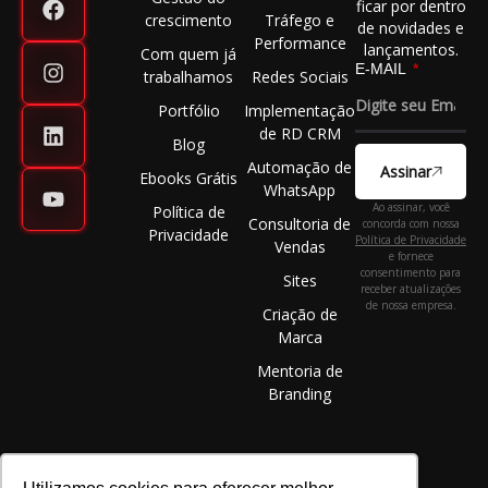
ficar por dentro
crescimento
Tráfego e
de novidades e
Performance
lançamentos.
Com quem já
E-MAIL
trabalhamos
Redes Sociais
Portfólio
Implementação
de RD CRM
Blog
Automação de
Assinar
Ebooks Grátis
WhatsApp
Ao assinar, você
Política de
Consultoria de
concorda com nossa
Privacidade
Política de Privacidade
Vendas
e fornece
consentimento para
Sites
receber atualizações
de nossa empresa.
Criação de
Marca
Mentoria de
Branding