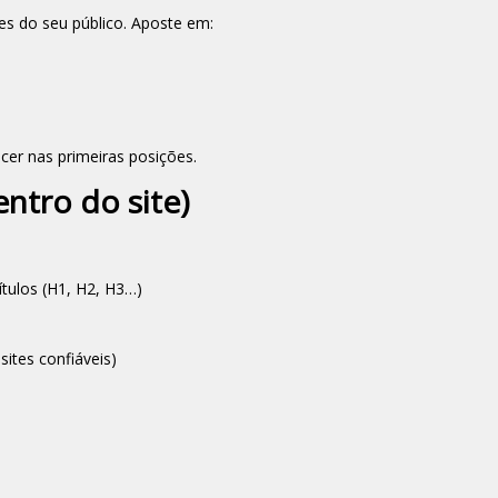
s do seu público. Aposte em:
er nas primeiras posições.
ntro do site)
ítulos (H1, H2, H3…)
sites confiáveis)