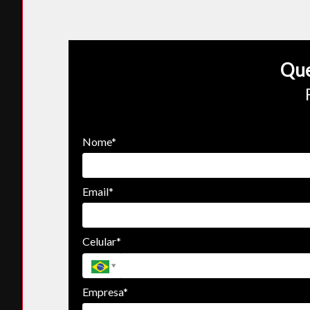
Que
Nome*
Email*
Celular*
Empresa*