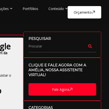
uções
Portfólios
Conteúdo
Orçamento
PESQUISAR
gle
am da
CLIQUE E FALE AGORA COM A
AMÉLIA, NOSSA ASSISTENTE
VIRTUAL!
istar o
o
Fale Agora
CATEGORIAS