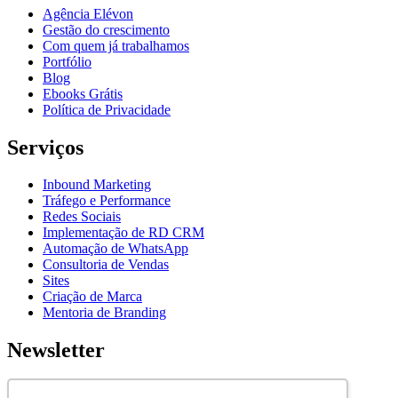
Agência Elévon
Gestão do crescimento
Com quem já trabalhamos
Portfólio
Blog
Ebooks Grátis
Política de Privacidade
Serviços
Inbound Marketing
Tráfego e Performance
Redes Sociais
Implementação de RD CRM
Automação de WhatsApp
Consultoria de Vendas
Sites
Criação de Marca
Mentoria de Branding
Newsletter
Assine nossa newsletter para ficar por dentro de novidades e