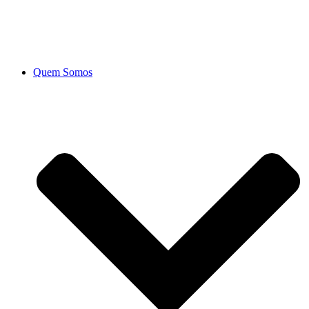
Ir
para
o
conteúdo
Quem Somos