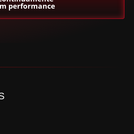
em performance
S