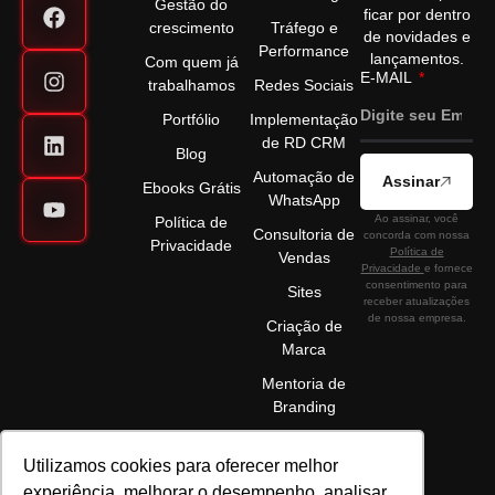
Gestão do
ficar por dentro
crescimento
Tráfego e
de novidades e
Performance
lançamentos.
Com quem já
E-MAIL
trabalhamos
Redes Sociais
Portfólio
Implementação
de RD CRM
Blog
Automação de
Assinar
Ebooks Grátis
WhatsApp
Ao assinar, você
Política de
Consultoria de
concorda com nossa
Privacidade
Política de
Vendas
Privacidade
e fornece
consentimento para
Sites
receber atualizações
de nossa empresa.
Criação de
Marca
Mentoria de
Branding
Utilizamos cookies para oferecer melhor
experiência, melhorar o desempenho, analisar