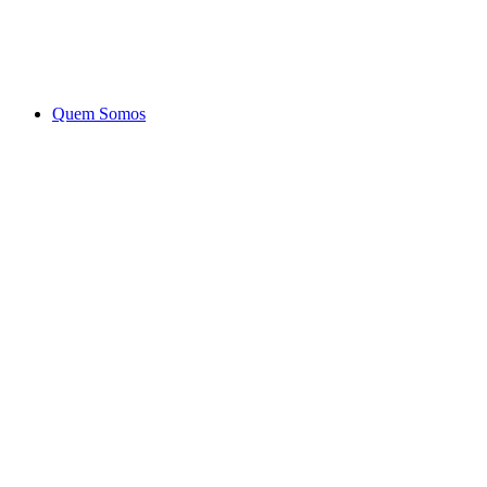
Ir
para
o
conteúdo
Quem Somos