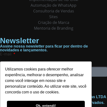
Automação de WhatsApp
Consultoria de Vendas
Sites
Criação de Marca
Mentoria de Branding
Newsletter
Assine nossa newsletter para ficar por dentro de
novidades e lançamentos.
E-mail
Utilizamos cookies para oferecer melhor
Assinar
experiência, melhorar o desempenho, analisar
Ao assinar, você concorda com nossa
Política de
como você interage em nosso site e
Privacidade
e fornece consentimento para receber
atualizações de nossa empresa.
personalizar conteúdo. Ao utilizar este site, você
concorda com o uso de cookies.
©2025 Elévon - Marketing Digital e Gestão de Marcas LTDA
| CNPJ 22.089.044/0001-72 | Todos os direitos reservados.
Ok, entendi!