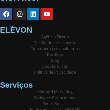
ELÉVON
Agência Elévon
Gestão do crescimento
Com quem já trabalhamos
Portfólio
Blog
Ebooks Grátis
Política de Privacidade
Serviços
Inbound Marketing
Tráfego e Performance
Redes Sociais
Implementação de RD CRM