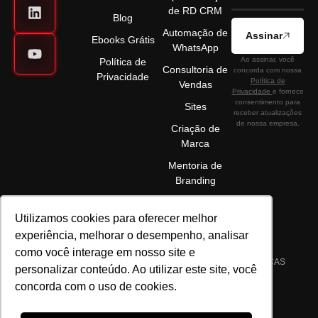
de RD CRM
Blog
Automação de
Assinar
Ebooks Grátis
WhatsApp
Ao assinar, você
Política de
Consultoria de
concorda com nossa
Privacidade
Política de
Vendas
Privacidade
e fornece
consentimento para
Sites
receber atualizações
de nossa empresa.
Criação de
Marca
Mentoria de
Branding
Utilizamos cookies para oferecer melhor
experiência, melhorar o desempenho, analisar
como você interage em nosso site e
©2025 ELÉVON - MARKETING DIGITAL E GESTÃO DE MARCAS
personalizar conteúdo. Ao utilizar este site, você
LTDA | CNPJ 22.089.044/0001-72 | TODOS OS DIREITOS
concorda com o uso de cookies.
RESERVADOS.