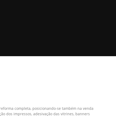
ma reforma completa, posicionando-se também na venda
ação dos impressos, adesivação das vitrines, banners