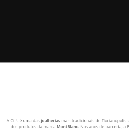
A Git’s é uma das
joalherias
mais tradicionais de Florianópoli
dos produtos da marca
MontBlanc
. Nos anos de parceria, a 