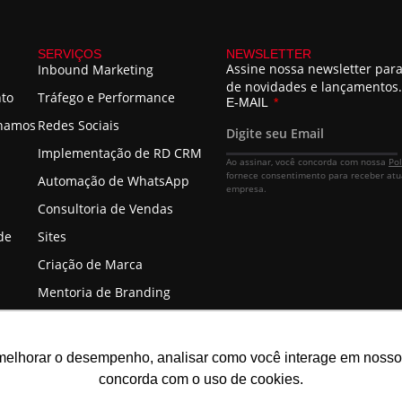
SERVIÇOS
NEWSLETTER
Assine nossa newsletter para
Inbound Marketing
de novidades e lançamentos.
nto
Tráfego e Performance
E-MAIL
lhamos
Redes Sociais
Implementação de RD CRM
Ao assinar, você concorda com nossa
Pol
fornece consentimento para receber atu
Automação de WhatsApp
empresa.
Consultoria de Vendas
de
Sites
Criação de Marca
Mentoria de Branding
melhorar o desempenho, analisar como você interage em nosso sit
concorda com o uso de cookies.
NPJ 22.089.044/0001-72 | TODOS OS DIREITOS RESERVADOS.