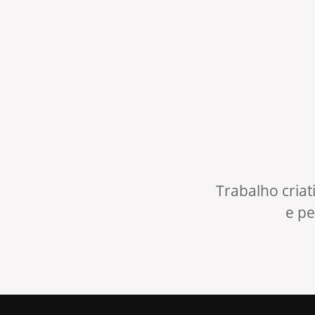
Trabalho criat
e pe