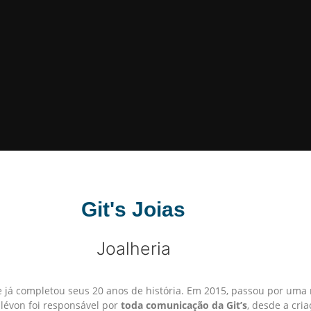
Git's Joias
Joalheria
s e já completou seus 20 anos de história. Em 2015, passou por u
Elévon foi responsável por
toda comunicação da Git’s
, desde a cri