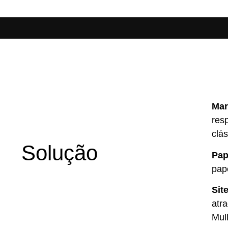
Mar
res
clá
Solução
Pap
pap
Sit
atr
Mul