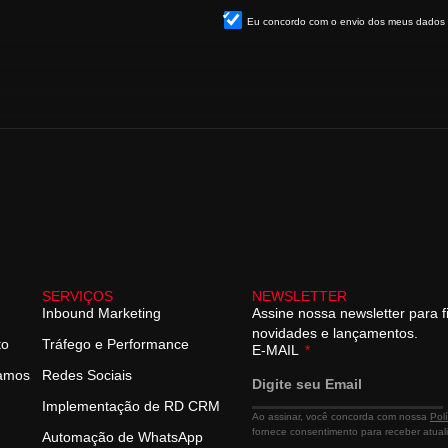
Eu concordo com o envio dos meus dados
SERVIÇOS
NEWSLETTER
Inbound Marketing
Assine nossa newsletter para f
novidades e lançamentos.
to
Tráfego e Performance
E-MAIL
hamos
Redes Sociais
Implementação de RD CRM
Ao assinar, você concorda com nossa
Pol
fornece consentimento para receber atua
Automação de WhatsApp