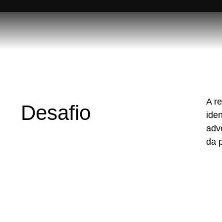
A r
Desafio
ide
adv
da 