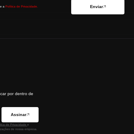
Enviar
 e a
Política de Privacidade.
icar por dentro de
Assinar
ítica de Privacidade
e
lizações de nossa empresa.