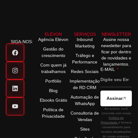
ELÉVON
SERVIÇOS
NEWSLETTER
Agência Elévon
Inbound
Assine nossa
SIGA-NOS:
newsletter para
Marketing
Gestão do
ficar por dentro
crescimento
Tráfego e
de novidades e
Performance
lançamentos.
Com quem já
E-MAIL
trabalhamos
Redes Sociais
Portfólio
Implementação
de RD CRM
Blog
Automação de
Assinar
Ebooks Grátis
WhatsApp
Ao assinar, você
Política de
Consultoria de
concorda com nossa
Privacidade
Política de
Vendas
Privacidade
e fornece
consentimento para
Sites
receber atualizações
de nossa empresa.