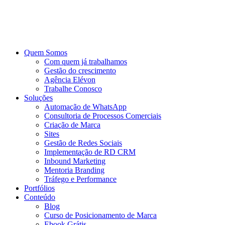
Ir
para
o
conteúdo
Quem Somos
Com quem já trabalhamos
Gestão do crescimento
Agência Elévon
Trabalhe Conosco
Soluções
Automação de WhatsApp
Consultoria de Processos Comerciais
Criação de Marca
Sites
Gestão de Redes Sociais
Implementação de RD CRM
Inbound Marketing
Mentoria Branding
Tráfego e Performance
Portfólios
Conteúdo
Blog
Curso de Posicionamento de Marca
Ebook Grátis