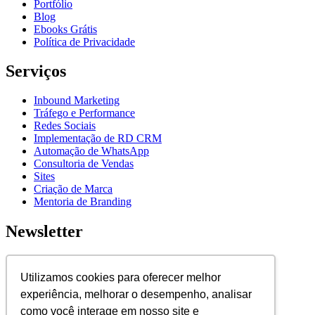
Portfólio
Blog
Ebooks Grátis
Política de Privacidade
Serviços
Inbound Marketing
Tráfego e Performance
Redes Sociais
Implementação de RD CRM
Automação de WhatsApp
Consultoria de Vendas
Sites
Criação de Marca
Mentoria de Branding
Newsletter
Assine nossa newsletter para ficar por dentro de novidades e
lançamentos.
Utilizamos cookies para oferecer melhor
experiência, melhorar o desempenho, analisar
E-mail
como você interage em nosso site e
Assinar