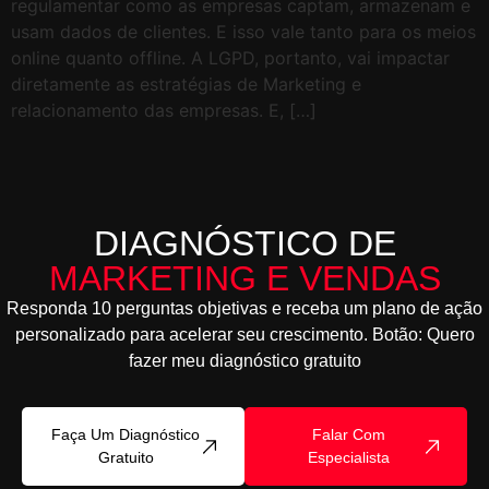
regulamentar como as empresas captam, armazenam e
usam dados de clientes. E isso vale tanto para os meios
online quanto offline. A LGPD, portanto, vai impactar
diretamente as estratégias de Marketing e
relacionamento das empresas. E, […]
DIAGNÓSTICO DE
MARKETING E VENDAS
Responda 10 perguntas objetivas e receba um plano de ação
personalizado para acelerar seu crescimento. Botão: Quero
fazer meu diagnóstico gratuito
Faça Um Diagnóstico
Falar Com
Gratuito
Especialista