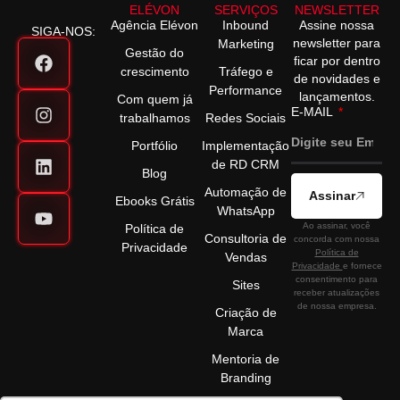
ELÉVON
SERVIÇOS
NEWSLETTER
Agência Elévon
Inbound
Assine nossa
SIGA-NOS:
newsletter para
Marketing
Gestão do
ficar por dentro
crescimento
Tráfego e
de novidades e
Performance
lançamentos.
Com quem já
E-MAIL
trabalhamos
Redes Sociais
Portfólio
Implementação
de RD CRM
Blog
Automação de
Assinar
Ebooks Grátis
WhatsApp
Ao assinar, você
Política de
Consultoria de
concorda com nossa
Privacidade
Política de
Vendas
Privacidade
e fornece
consentimento para
Sites
receber atualizações
de nossa empresa.
Criação de
Marca
Mentoria de
Branding