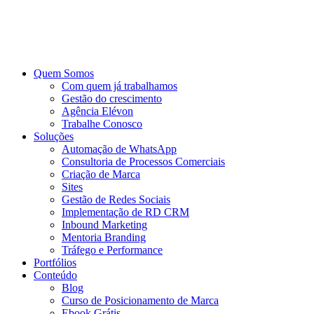
Ir
para
o
conteúdo
Quem Somos
Com quem já trabalhamos
Gestão do crescimento
Agência Elévon
Trabalhe Conosco
Soluções
Automação de WhatsApp
Consultoria de Processos Comerciais
Criação de Marca
Sites
Gestão de Redes Sociais
Implementação de RD CRM
Inbound Marketing
Mentoria Branding
Tráfego e Performance
Portfólios
Conteúdo
Blog
Curso de Posicionamento de Marca
Ebook Grátis