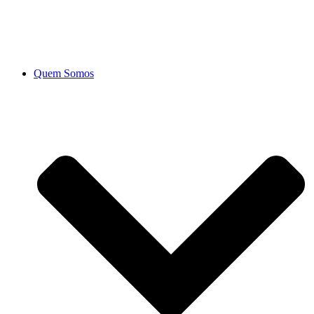
Ir
para
o
conteúdo
Quem Somos