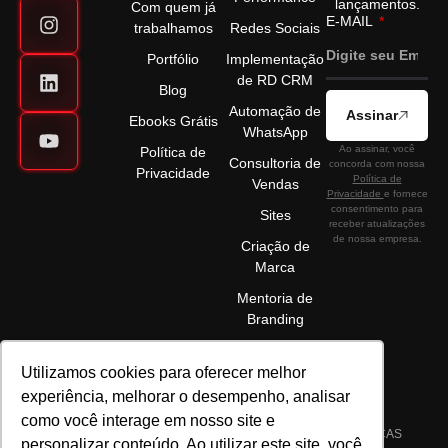
lançamentos.
Com quem já
E-MAIL
trabalhamos
Redes Sociais
Portfólio
Implementação
de RD CRM
Blog
Automação de
Assinar
Ebooks Grátis
WhatsApp
Ao assinar, você
Política de
Consultoria de
concorda com nossa
Privacidade
Política de
Vendas
Privacidade
e fornece
consentimento para
Sites
receber atualizações
de nossa empresa.
Criação de
Marca
Mentoria de
Branding
Utilizamos cookies para oferecer melhor
experiência, melhorar o desempenho, analisar
como você interage em nosso site e
©2025 ELÉVON - MARKETING DIGITAL E GESTÃO DE MARCAS
personalizar conteúdo. Ao utilizar este site, você