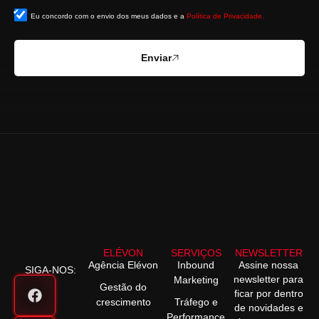
Eu concordo com o envio dos meus dados e a
Política de Privacidade.
Enviar
ELÉVON
SERVIÇOS
NEWSLETTER
Agência Elévon
Inbound
Assine nossa
SIGA-NOS:
newsletter para
Marketing
Gestão do
ficar por dentro
crescimento
Tráfego e
de novidades e
Performance