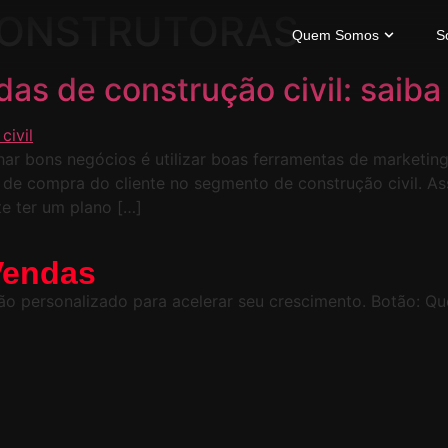
CONSTRUTORAS
Quem Somos
S
das de construção civil: saiba
har bons negócios é utilizar boas ferramentas de marketing
 de compra do cliente no segmento de construção civil. Ass
te ter um plano […]
Vendas
o personalizado para acelerar seu crescimento. Botão: Qu