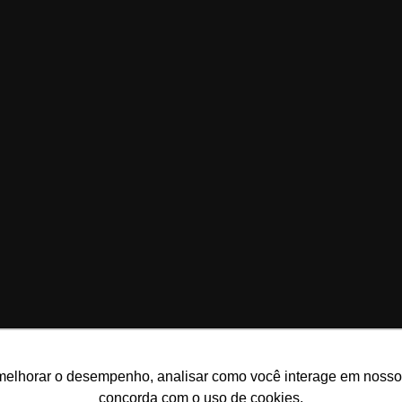
s e lançamentos.
melhorar o desempenho, analisar como você interage em nosso sit
concorda com o uso de cookies.