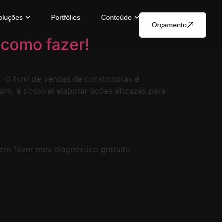
oluções
Portfólios
Conteúdo
Orçamento
 como fazer!
. O funil de vendas de construtoras é
im, é possível elaborar ações eficazes para
ero fazer meu diagnóstico gratuito