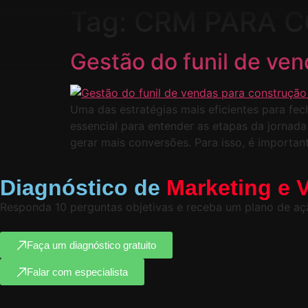
Tag:
CRM PARA 
Gestão do funil de ven
Uma das estratégias mais eficientes para fec
essencial para entender as etapas da jornada
gerar mais conversões. Para isso, é importan
Diagnóstico de
Marketing e 
Responda 10 perguntas objetivas e receba um plano de açã
Faça um diagnóstico gratuito
Falar com especialista