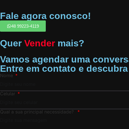
Fale agora conosco!
48 99223-4119
Quer
Vender
mais?
Vamos agendar uma convers
Entre em contato e descubr
Nome
Celular
Qual a sua principal necessidade?