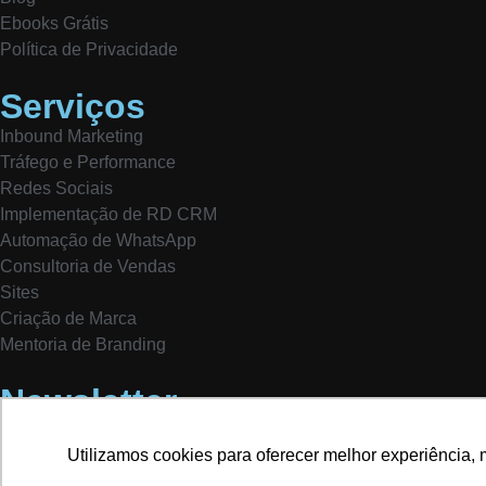
Ebooks Grátis
Política de Privacidade
Serviços
Inbound Marketing
Tráfego e Performance
Redes Sociais
Implementação de RD CRM
Automação de WhatsApp
Consultoria de Vendas
Sites
Criação de Marca
Mentoria de Branding
Newsletter
Assine nossa newsletter para ficar por dentro de novidade
E-mail
Utilizamos cookies para oferecer melhor experiência, 