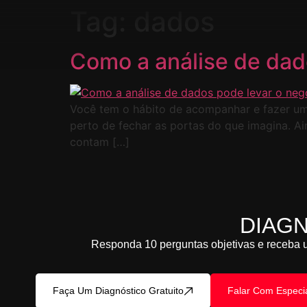
Tag:
dados
Como a análise de dad
Você tem o hábito de acompanhar e fazer uma
perto de fechar as portas do que imagina. Ai
contam […]
DIAG
Responda 10 perguntas objetivas e receba u
Faça Um Diagnóstico Gratuito
Falar Com Especia