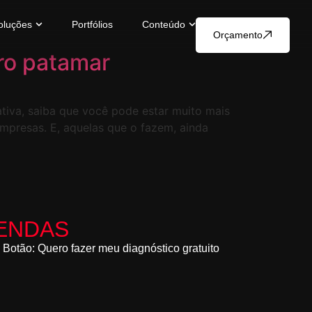
oluções
Portfólios
Conteúdo
Orçamento
ro patamar
tiva, saiba que você pode estar muito mais
empresas. E, aquelas que o fazem, ainda
ENDAS
Botão: Quero fazer meu diagnóstico gratuito