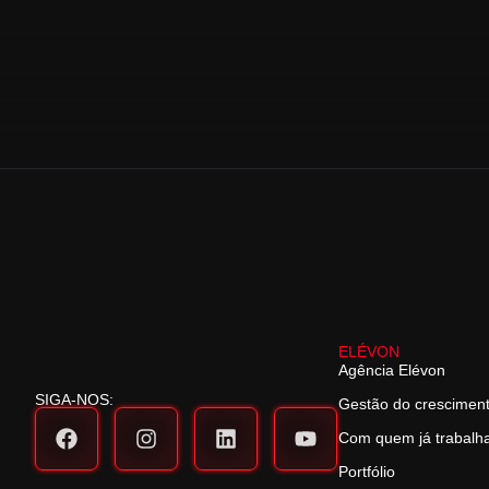
ELÉVON
Agência Elévon
SIGA-NOS:
Gestão do crescimen
Com quem já trabal
Portfólio