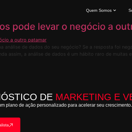
Quem Somos
S
os pode levar o negócio a out
 análise de dados do seu negócio? Se a resposta foi nega
nda assim, a análise de dados é um hábito raro de muitas 
NÓSTICO DE
MARKETING E V
m plano de ação personalizado para acelerar seu crescimento. 
lista