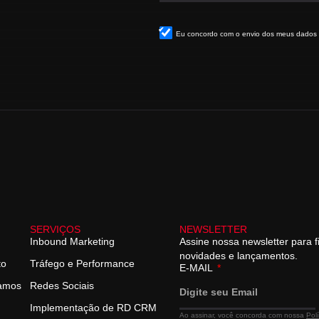
Eu concordo com o envio dos meus dados
SERVIÇOS
NEWSLETTER
Inbound Marketing
Assine nossa newsletter para f
novidades e lançamentos.
to
Tráfego e Performance
E-MAIL
hamos
Redes Sociais
Implementação de RD CRM
Ao assinar, você concorda com nossa
Pol