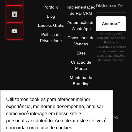
Portfólio
Implementação
de RD CRM
Blog
Automação de
Assinar
Ebooks Grátis
WhatsApp
Ao assinar, você
Política de
Consultoria de
concorda com nossa
Privacidade
Política de
Vendas
Privacidade
e fornece
consentimento para
Sites
receber atualizações
de nossa empresa.
Criação de
Marca
Mentoria de
Branding
Utilizamos cookies para oferecer melhor
experiência, melhorar o desempenho, analisar
como você interage em nosso site e
©2025 ELÉVON - MARKETING DIGITAL E GESTÃO DE MARCAS
personalizar conteúdo. Ao utilizar este site, você
LTDA | CNPJ 22.089.044/0001-72 | TODOS OS DIREITOS
concorda com o uso de cookies.
RESERVADOS.