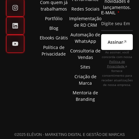
novidades e
Com quem já
lançamentos.
trabalhamos
Redes Sociais
E-MAIL
Portfólio
Implementação
de RD CRM
Blog
Automação de
Ebooks Grátis
WhatsApp
Assinar
Política de
Consultoria de
Ao assinar, você
Privacidade
Vendas
concorda com nossa
Política de
Sites
Privacidade
e
fornece
consentimento para
Criação de
receber atualizações
Marca
de nossa empresa.
Mentoria de
Branding
©2025 ELÉVON - MARKETING DIGITAL E GESTÃO DE MARCAS