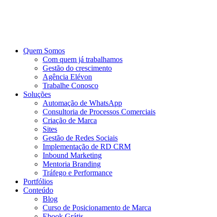
Ir
para
o
conteúdo
Quem Somos
Com quem já trabalhamos
Gestão do crescimento
Agência Elévon
Trabalhe Conosco
Soluções
Automação de WhatsApp
Consultoria de Processos Comerciais
Criação de Marca
Sites
Gestão de Redes Sociais
Implementação de RD CRM
Inbound Marketing
Mentoria Branding
Tráfego e Performance
Portfólios
Conteúdo
Blog
Curso de Posicionamento de Marca
Ebook Grátis