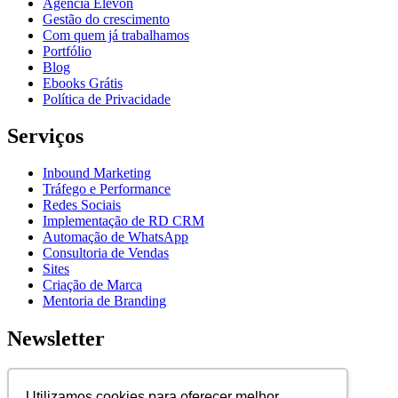
Agência Elévon
Gestão do crescimento
Com quem já trabalhamos
Portfólio
Blog
Ebooks Grátis
Política de Privacidade
Serviços
Inbound Marketing
Tráfego e Performance
Redes Sociais
Implementação de RD CRM
Automação de WhatsApp
Consultoria de Vendas
Sites
Criação de Marca
Mentoria de Branding
Newsletter
Assine nossa newsletter para ficar por dentro de novidades e
lançamentos.
Utilizamos cookies para oferecer melhor