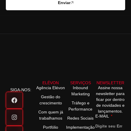
Enviar
ELÉVON
SERVIÇOS
NEWSLETTER
Agência Elévon
Inbound
Assine nossa
SIGA-NOS:
newsletter para
Marketing
Gestão do
ficar por dentro
crescimento
Tráfego e
de novidades e
Performance
lançamentos.
Com quem já
E-MAIL
trabalhamos
Redes Sociais
Portfólio
Implementação