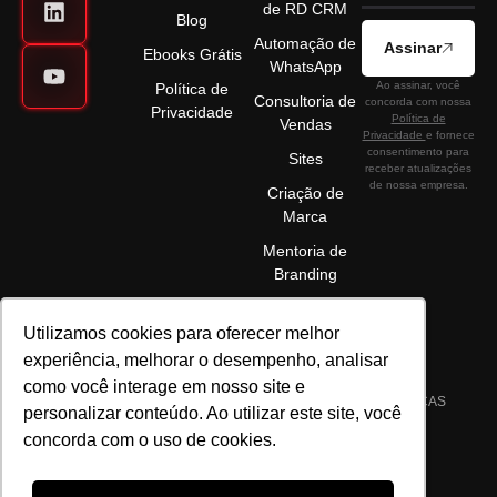
de RD CRM
Blog
Automação de
Assinar
Ebooks Grátis
WhatsApp
Ao assinar, você
Política de
Consultoria de
concorda com nossa
Privacidade
Política de
Vendas
Privacidade
e fornece
consentimento para
Sites
receber atualizações
de nossa empresa.
Criação de
Marca
Mentoria de
Branding
Utilizamos cookies para oferecer melhor
experiência, melhorar o desempenho, analisar
como você interage em nosso site e
©2025 ELÉVON - MARKETING DIGITAL E GESTÃO DE MARCAS
personalizar conteúdo. Ao utilizar este site, você
LTDA | CNPJ 22.089.044/0001-72 | TODOS OS DIREITOS
concorda com o uso de cookies.
RESERVADOS.