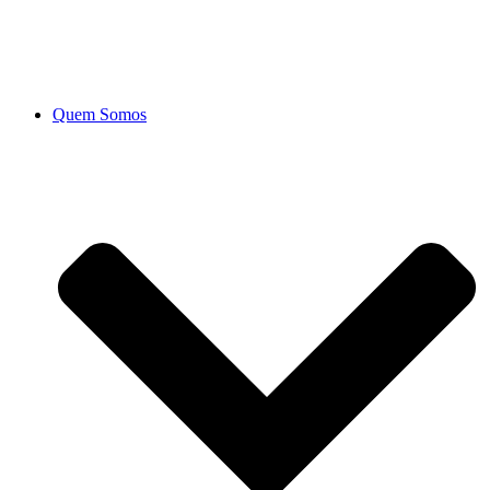
Ir
para
o
conteúdo
Quem Somos