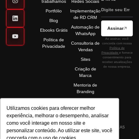
trabalhamos
Redes Sociais
Portfólio
Implementação
de RD CRM
Blog
Automação de
Assinar
Ebooks Grátis
WhatsApp
Ao assinar, você
Política de
Consultoria de
concorda com nossa
Privacidade
Política de
Vendas
Privacidade
e fornece
consentimento para
Sites
receber atualizações
de nossa empresa.
Criação de
Marca
Mentoria de
Branding
Utilizamos cookies para oferecer melhor
experiência, melhorar o desempenho, analisar
como você interage em nosso site e
©2025 ELÉVON - MARKETING DIGITAL E GESTÃO DE MARCAS
personalizar conteúdo. Ao utilizar este site, você
LTDA | CNPJ 22.089.044/0001-72 | TODOS OS DIREITOS
concorda com o uso de cookies.