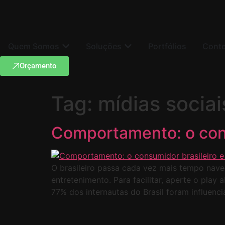
Quem Somos
Soluções
Portfólios
Cont
Orçamento
Tag:
mídias sociai
Comportamento: o consu
O brasileiro passa cada vez mais tempo nave
entretenimento. Para facilitar, aperte o play
77% dos internautas do Brasil foram influen