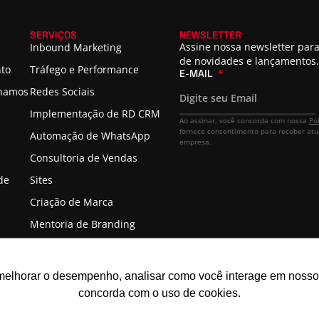
SERVIÇOS
NEWSLETTER
Assine nossa newsletter para
Inbound Marketing
de novidades e lançamentos.
nto
Tráfego e Performance
E-MAIL
lhamos
Redes Sociais
Implementação de RD CRM
Ao assinar, você concorda com nossa
Po
fornece consentimento para receber atu
Automação de WhatsApp
empresa.
Consultoria de Vendas
de
Sites
Criação de Marca
Mentoria de Branding
melhorar o desempenho, analisar como você interage em nosso sit
concorda com o uso de cookies.
22.089.044/0001-72 | TODOS OS DIREITOS RESERVADOS.