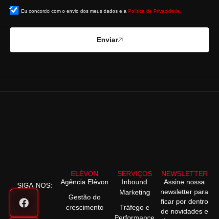
Eu concordo com o envio dos meus dados e a
Política de Privacidade.
Enviar
ELÉVON
SERVIÇOS
NEWSLETTER
Agência Elévon
Inbound
Assine nossa
SIGA-NOS:
newsletter para
Marketing
Gestão do
ficar por dentro
crescimento
Tráfego e
de novidades e
Performance