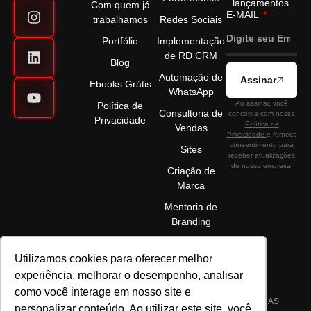
lançamentos.
Com quem já
E-MAIL
trabalhamos
Redes Sociais
Portfólio
Implementação
de RD CRM
Blog
Automação de
Assinar
Ebooks Grátis
WhatsApp
Ao assinar, você
Política de
Consultoria de
concorda com nossa
Privacidade
Política de
Vendas
Privacidade
e fornece
consentimento para
Sites
receber atualizações
de nossa empresa.
Criação de
Marca
Mentoria de
Branding
Utilizamos cookies para oferecer melhor
experiência, melhorar o desempenho, analisar
como você interage em nosso site e
©2025 ELÉVON - MARKETING DIGITAL E GESTÃO DE MARCAS
personalizar conteúdo. Ao utilizar este site, você