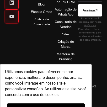
de RD CRM
Blog
Automação de
Assinar
Ebooks Grátis
WhatsApp
Ao assinar, você
Política de
Consultoria de
concorda com nossa
Privacidade
Política de
Vendas
Privacidade
e fornece
consentimento para
Sites
receber atualizações
de nossa empresa.
Criação de
Marca
Mentoria de
Branding
Utilizamos cookies para oferecer melhor
experiência, melhorar o desempenho, analisar
como você interage em nosso site e
©2025 ELÉVON - MARKETING DIGITAL E GESTÃO DE MARCAS
personalizar conteúdo. Ao utilizar este site, você
LTDA | CNPJ 22.089.044/0001-72 | TODOS OS DIREITOS
concorda com o uso de cookies.
RESERVADOS.