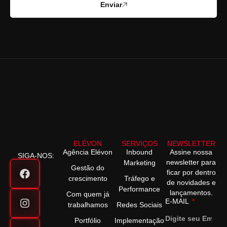
Enviar
ELÉVON
SERVIÇOS
NEWSLETTER
Agência Elévon
Inbound
Assine nossa
SIGA-NOS:
newsletter para
Marketing
Gestão do
ficar por dentro
crescimento
Tráfego e
de novidades e
Performance
lançamentos.
Com quem já
E-MAIL
trabalhamos
Redes Sociais
Portfólio
Implementação