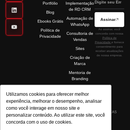
Portfólio
Implementação
de RD CRM
Blog
Automação de
Assinar
Ebooks Grátis
WhatsApp
Ao assinar, você
Política de
Consultoria de
concorda com nossa
Privacidade
Política de
Vendas
Privacidade
e fornece
consentimento para
Sites
receber atualizações
de nossa empresa.
Criação de
Marca
Mentoria de
Branding
Utilizamos cookies para oferecer melhor
experiência, melhorar o desempenho, analisar
como você interage em nosso site e
©2025 ELÉVON - MARKETING DIGITAL E GESTÃO DE MARCAS
personalizar conteúdo. Ao utilizar este site, você
LTDA | CNPJ 22.089.044/0001-72 | TODOS OS DIREITOS
concorda com o uso de cookies.
RESERVADOS.