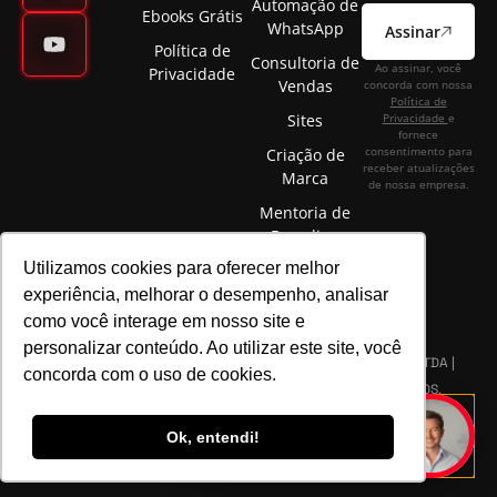
Automação de
Ebooks Grátis
WhatsApp
Assinar
Política de
Consultoria de
Ao assinar, você
Privacidade
Vendas
concorda com nossa
Política de
Sites
Privacidade
e
fornece
consentimento para
Criação de
receber atualizações
Marca
de nossa empresa.
Mentoria de
Branding
Utilizamos cookies para oferecer melhor
experiência, melhorar o desempenho, analisar
como você interage em nosso site e
personalizar conteúdo. Ao utilizar este site, você
©2025 ELÉVON - MARKETING DIGITAL E GESTÃO DE MARCAS LTDA |
concorda com o uso de cookies.
CNPJ 22.089.044/0001-72 | TODOS OS DIREITOS RESERVADOS.
Fale agora conosco!
Ok, entendi!