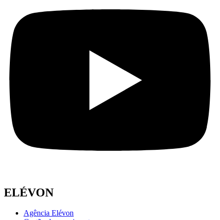
ELÉVON
Agência Elévon