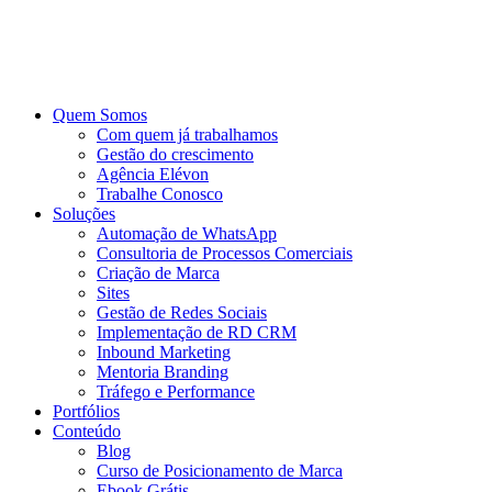
Ir
para
o
conteúdo
Quem Somos
Com quem já trabalhamos
Gestão do crescimento
Agência Elévon
Trabalhe Conosco
Soluções
Automação de WhatsApp
Consultoria de Processos Comerciais
Criação de Marca
Sites
Gestão de Redes Sociais
Implementação de RD CRM
Inbound Marketing
Mentoria Branding
Tráfego e Performance
Portfólios
Conteúdo
Blog
Curso de Posicionamento de Marca
Ebook Grátis