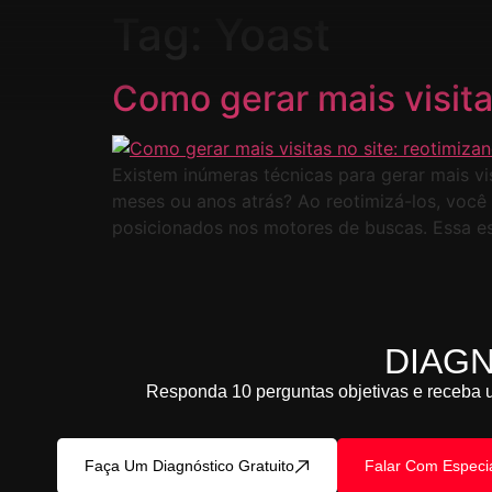
Tag:
Yoast
Como gerar mais visita
Existem inúmeras técnicas para gerar mais vi
meses ou anos atrás? Ao reotimizá-los, você 
posicionados nos motores de buscas. Essa es
DIAG
Responda 10 perguntas objetivas e receba u
Faça Um Diagnóstico Gratuito
Falar Com Especia