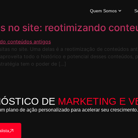
Quem Somos
S
s no site: reotimizando cont
sitas no site. Uma delas é a reotimização de conteúdos an
aproveita todo o histórico e potencial desses conteúdos, 
tratégia tem o poder de […]
NÓSTICO DE
MARKETING E V
m plano de ação personalizado para acelerar seu crescimento. 
lista