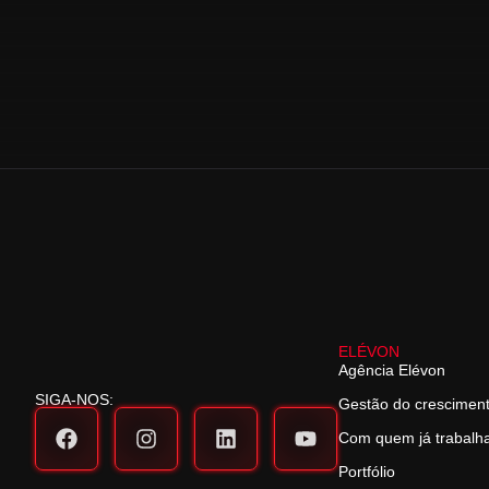
ELÉVON
Agência Elévon
SIGA-NOS:
Gestão do crescimen
Com quem já trabal
Portfólio