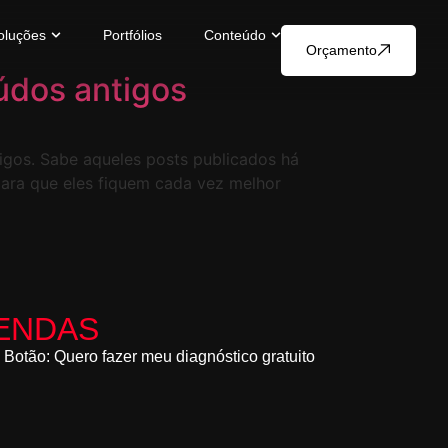
oluções
Portfólios
Conteúdo
Orçamento
eúdos antigos
tigos. Sabe aqueles posts publicados há
para que eles fiquem cada vez melhor
ENDAS
Botão: Quero fazer meu diagnóstico gratuito