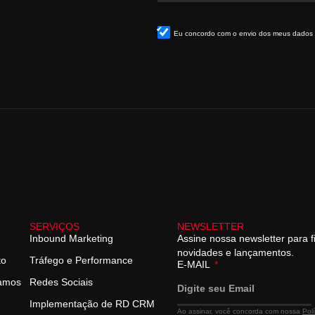
Eu concordo com o envio dos meus dados
SERVIÇOS
NEWSLETTER
Inbound Marketing
Assine nossa newsletter para f
novidades e lançamentos.
to
Tráfego e Performance
E-MAIL
hamos
Redes Sociais
Implementação de RD CRM
Ao assinar, você concorda com nossa
Pol