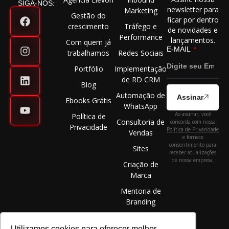
SIGA-NOS:
newsletter para
Marketing
Gestão do
ficar por dentro
crescimento
Tráfego e
de novidades e
Performance
lançamentos.
Com quem já
E-MAIL
trabalhamos
Redes Sociais
Portfólio
Implementação
de RD CRM
Blog
Automação de
Assinar
Ebooks Grátis
WhatsApp
Ao assinar, você
Política de
Consultoria de
concorda com nossa
Privacidade
Política de Privacidade
Vendas
e fornece
consentimento para
Sites
receber atualizações
de nossa empresa.
Criação de
Marca
Mentoria de
Branding
Utilizamos cookies para oferecer melhor