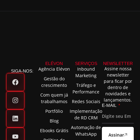
ELÉVON
SERVIÇOS
NEWSLETTER
Assine nossa
Agência Elévon
Inbound
SIGA-NOS:
newsletter
Marketing
Gestão do
para ficar por
crescimento
Tráfego e
dentro de
Performance
novidades e
Com quem já
lançamentos.
trabalhamos
Redes Sociais
E-MAIL
Portfólio
Implementação
de RD CRM
Blog
Automação de
Ebooks Grátis
WhatsApp
Assinar