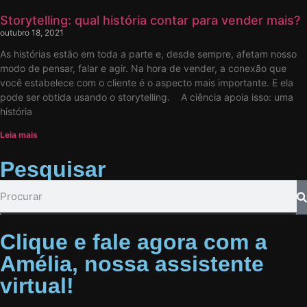
Storytelling: qual história contar para vender mais?
outubro 18, 2021
As histórias estão em toda a parte e, desde sempre, afetam nosso
modo de pensar, falar e agir. Na hora de vender, a conexão que
você estabelece com o cliente é o aspecto mais importante. E ela
pode ser obtida usando o storytelling. A ciência apoia isso: uma
história
Leia mais
Pesquisar
Clique e fale agora com a
Amélia, nossa assistente
virtual!