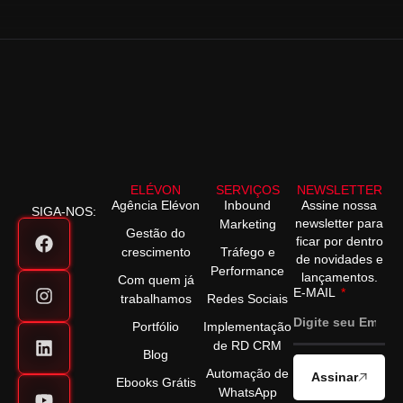
ELÉVON
SERVIÇOS
NEWSLETTER
Agência Elévon
Inbound
Assine nossa
SIGA-NOS:
newsletter para
Marketing
Gestão do
ficar por dentro
crescimento
Tráfego e
de novidades e
Performance
lançamentos.
Com quem já
E-MAIL
trabalhamos
Redes Sociais
Portfólio
Implementação
de RD CRM
Blog
Automação de
Assinar
Ebooks Grátis
WhatsApp