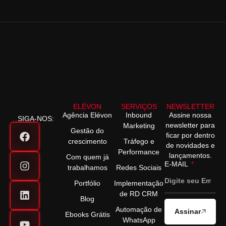
ELÉVON
SERVIÇOS
NEWSLETTER
Agência Elévon
Inbound
Assine nossa
SIGA-NOS:
newsletter para
Marketing
Gestão do
ficar por dentro
crescimento
Tráfego e
de novidades e
Performance
lançamentos.
Com quem já
E-MAIL
trabalhamos
Redes Sociais
Portfólio
Implementação
de RD CRM
Blog
Automação de
Assinar
Ebooks Grátis
WhatsApp