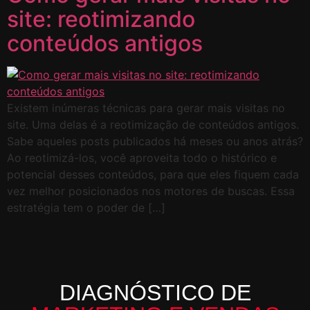
site: reotimizando
conteúdos antigos
Existem inúmeras técnicas para gerar mais visitas no
site. Uma delas é a reotimização de conteúdos antigos.
Sabe aqueles posts publicados há meses ou anos atrás?
Ao reotimizá-los, você aproveita todo o histórico e
potencial desses conteúdos, para que eles fiquem cada
vez melhor posicionados nos motores de buscas. Essa
estratégia tem o poder de […]
DIAGNÓSTICO DE