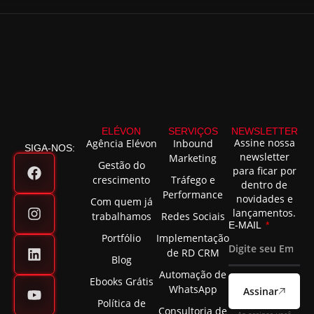
ELÉVON
SERVIÇOS
NEWSLETTER
Assine nossa
Agência Elévon
Inbound
SIGA-NOS:
newsletter
Marketing
Gestão do
para ficar por
crescimento
Tráfego e
dentro de
Performance
novidades e
Com quem já
lançamentos.
trabalhamos
Redes Sociais
E-MAIL
Portfólio
Implementação
de RD CRM
Blog
Automação de
Ebooks Grátis
WhatsApp
Assinar
Política de
Consultoria de
Ao assinar, você