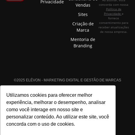
Privacidade
Vendas
concorda com nossa
Política de
Sites
Privacidade
e
fornece
consentimento para
Criação de
receber atualizações
Marca
de nossa empresa.
Mentoria de
Branding
©2025 ELÉVON - MARKETING DIGITAL E GESTÃO DE MARCAS
LTDA | CNPJ 22.089.044/0001-72 | TODOS OS DIREITOS
RESERVADOS.
Utilizamos cookies para oferecer melhor
experiência, melhorar o desempenho, analisar
como você interage em nosso site e
personalizar conteúdo. Ao utilizar este site, você
concorda com o uso de cookies.