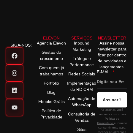
ELÉVON
SERVIÇOS
NEWSLETTER
Agência Elévon
Inbound
Assine nossa
SIGA-NOS:
newsletter para
Marketing
Gestão do
ficar por dentro
crescimento
Tráfego e
de novidades e
Performance
lançamentos.
Com quem já
E-MAIL
trabalhamos
Redes Sociais
Portfólio
Implementação
de RD CRM
Blog
Automação de
Assinar
Ebooks Grátis
WhatsApp
Ao assinar, você
Política de
Consultoria de
concorda com nossa
Privacidade
Política de
Vendas
Privacidade
e fornece
consentimento para
Sites
receber atualizações