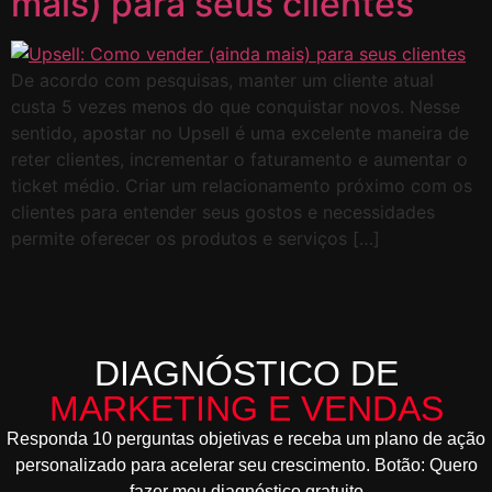
mais) para seus clientes
De acordo com pesquisas, manter um cliente atual
custa 5 vezes menos do que conquistar novos. Nesse
sentido, apostar no Upsell é uma excelente maneira de
reter clientes, incrementar o faturamento e aumentar o
ticket médio. Criar um relacionamento próximo com os
clientes para entender seus gostos e necessidades
permite oferecer os produtos e serviços […]
DIAGNÓSTICO DE
MARKETING E VENDAS
Responda 10 perguntas objetivas e receba um plano de ação
personalizado para acelerar seu crescimento. Botão: Quero
fazer meu diagnóstico gratuito