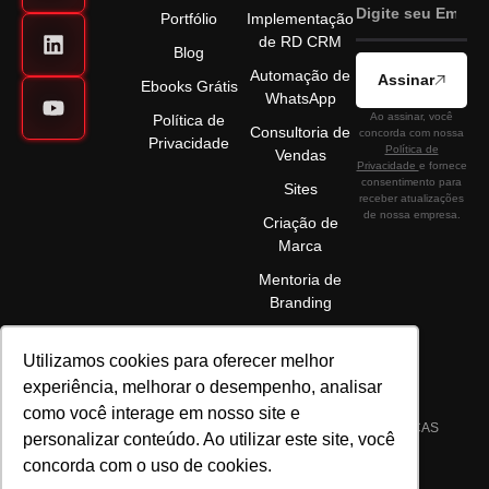
Portfólio
Implementação
de RD CRM
Blog
Automação de
Assinar
Ebooks Grátis
WhatsApp
Ao assinar, você
Política de
Consultoria de
concorda com nossa
Privacidade
Política de
Vendas
Privacidade
e fornece
consentimento para
Sites
receber atualizações
de nossa empresa.
Criação de
Marca
Mentoria de
Branding
Utilizamos cookies para oferecer melhor
experiência, melhorar o desempenho, analisar
como você interage em nosso site e
©2025 ELÉVON - MARKETING DIGITAL E GESTÃO DE MARCAS
personalizar conteúdo. Ao utilizar este site, você
LTDA | CNPJ 22.089.044/0001-72 | TODOS OS DIREITOS
concorda com o uso de cookies.
RESERVADOS.