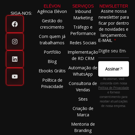
ELÉVON
SERVIÇOS
NEWSLETTER
Assine nossa
Agência Elévon
Inbound
SIGA-NOS:
newsletter para
Marketing
Gestão do
ficar por dentro
crescimento
Tráfego e
de novidades e
Performance
lançamentos.
Com quem já
E-MAIL
trabalhamos
Redes Sociais
Portfólio
Implementação
de RD CRM
Blog
Automação de
Assinar
Ebooks Grátis
WhatsApp
Ao assinar, você
Política de
Consultoria de
concorda com nossa
Privacidade
Política de Privacidade
Vendas
e fornece
consentimento para
Sites
receber atualizações
de nossa empresa.
Criação de
Marca
Mentoria de
Branding