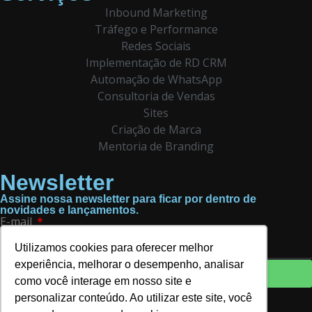
Inbound Marketing
Tráfego e Performance
Redes Sociais
Implementação de RD CRM
Automação de WhatsApp
Consultoria de Vendas
Sites
Criação de Marca
Mentoria de Branding
Newsletter
Assine nossa newsletter para ficar por dentro de
novidades e lançamentos.
E-mail
Utilizamos cookies para oferecer melhor
experiência, melhorar o desempenho, analisar
Assinar
como você interage em nosso site e
Ao assinar, você concorda com nossa
Política de
personalizar conteúdo. Ao utilizar este site, você
Privacidade
e fornece consentimento para receber