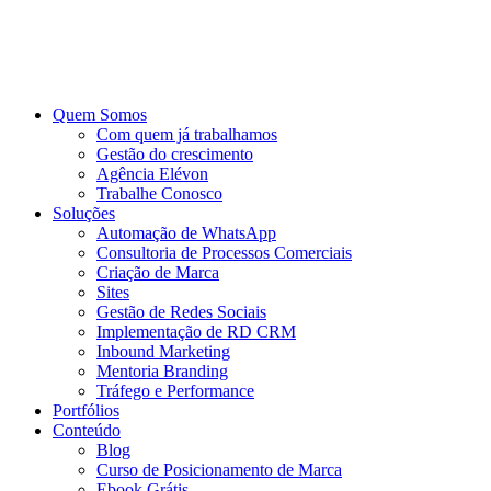
Ir
para
o
conteúdo
Quem Somos
Com quem já trabalhamos
Gestão do crescimento
Agência Elévon
Trabalhe Conosco
Soluções
Automação de WhatsApp
Consultoria de Processos Comerciais
Criação de Marca
Sites
Gestão de Redes Sociais
Implementação de RD CRM
Inbound Marketing
Mentoria Branding
Tráfego e Performance
Portfólios
Conteúdo
Blog
Curso de Posicionamento de Marca
Ebook Grátis