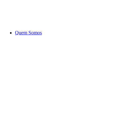
Ir
para
o
conteúdo
Quem Somos