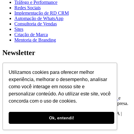
Tráfego e Performance
Redes Sociais
Implementação de RD CRM
Automação de WhatsApp
Consultoria de Vendas
Sites
Criação de Marca
Mentoria de Branding
Newsletter
Assine nossa newsletter para ficar por dentro de novidades e
lançamentos.
Utilizamos cookies para oferecer melhor
experiência, melhorar o desempenho, analisar
E-mail
como você interage em nosso site e
Assinar
personalizar conteúdo. Ao utilizar este site, você
Ao assinar, você concorda com nossa
Política de Privacidade
e
concorda com o uso de cookies.
fornece consentimento para receber atualizações de nossa empresa.
©2025 Elévon - Marketing Digital e Gestão de Marcas LTDA |
Ok, entendi!
CNPJ 22.089.044/0001-72 | Todos os direitos reservados.
Fale agora conosco!