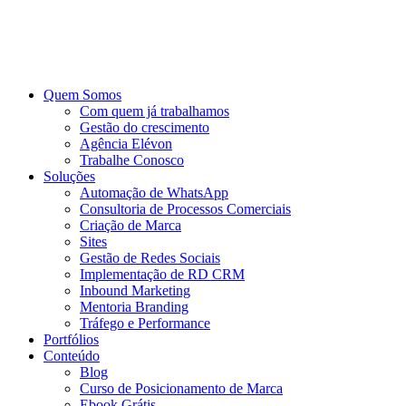
Ir
para
o
conteúdo
Quem Somos
Com quem já trabalhamos
Gestão do crescimento
Agência Elévon
Trabalhe Conosco
Soluções
Automação de WhatsApp
Consultoria de Processos Comerciais
Criação de Marca
Sites
Gestão de Redes Sociais
Implementação de RD CRM
Inbound Marketing
Mentoria Branding
Tráfego e Performance
Portfólios
Conteúdo
Blog
Curso de Posicionamento de Marca
Ebook Grátis