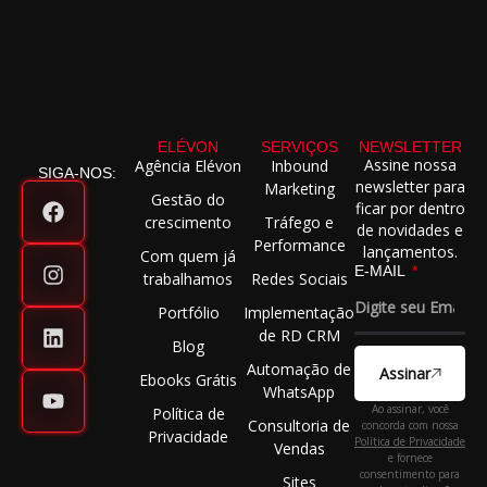
ELÉVON
SERVIÇOS
NEWSLETTER
Assine nossa
Agência Elévon
Inbound
SIGA-NOS:
newsletter para
Marketing
Gestão do
ficar por dentro
crescimento
Tráfego e
de novidades e
Performance
lançamentos.
Com quem já
E-MAIL
trabalhamos
Redes Sociais
Portfólio
Implementação
de RD CRM
Blog
Automação de
Assinar
Ebooks Grátis
WhatsApp
Ao assinar, você
Política de
Consultoria de
concorda com nossa
Privacidade
Política de Privacidade
Vendas
e fornece
consentimento para
Sites