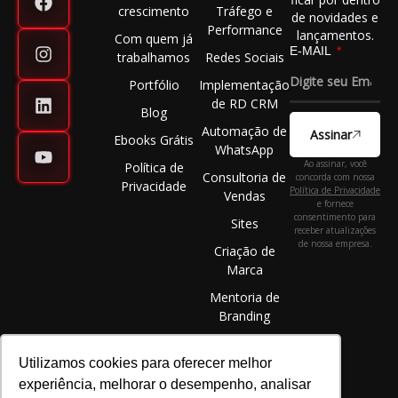
crescimento
Tráfego e
de novidades e
Performance
lançamentos.
Com quem já
E-MAIL
trabalhamos
Redes Sociais
Portfólio
Implementação
de RD CRM
Blog
Automação de
Assinar
Ebooks Grátis
WhatsApp
Ao assinar, você
Política de
Consultoria de
concorda com nossa
Privacidade
Política de Privacidade
Vendas
e fornece
consentimento para
Sites
receber atualizações
de nossa empresa.
Criação de
Marca
Mentoria de
Branding
Utilizamos cookies para oferecer melhor
experiência, melhorar o desempenho, analisar