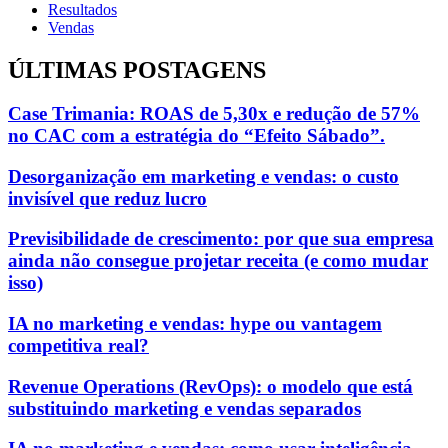
Resultados
Vendas
ÚLTIMAS POSTAGENS
Case Trimania: ROAS de 5,30x e redução de 57%
no CAC com a estratégia do “Efeito Sábado”.
Desorganização em marketing e vendas: o custo
invisível que reduz lucro
Previsibilidade de crescimento: por que sua empresa
ainda não consegue projetar receita (e como mudar
isso)
IA no marketing e vendas: hype ou vantagem
competitiva real?
Revenue Operations (RevOps): o modelo que está
substituindo marketing e vendas separados