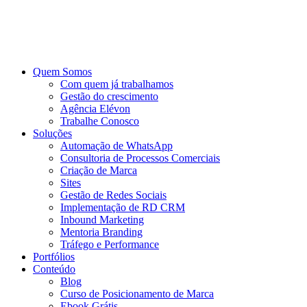
Ir
para
o
conteúdo
Quem Somos
Com quem já trabalhamos
Gestão do crescimento
Agência Elévon
Trabalhe Conosco
Soluções
Automação de WhatsApp
Consultoria de Processos Comerciais
Criação de Marca
Sites
Gestão de Redes Sociais
Implementação de RD CRM
Inbound Marketing
Mentoria Branding
Tráfego e Performance
Portfólios
Conteúdo
Blog
Curso de Posicionamento de Marca
Ebook Grátis