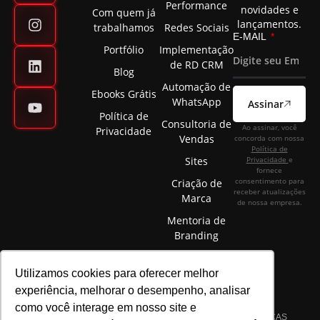
Performance
novidades e
Com quem já
lançamentos.
trabalhamos
Redes Sociais
E-MAIL
Portfólio
Implementação
de RD CRM
Blog
Automação de
Ebooks Grátis
WhatsApp
Assinar
Política de
Consultoria de
Ao assinar, você
Privacidade
Vendas
concorda com nossa
Política de
Sites
Privacidade
e
fornece
consentimento para
Criação de
receber atualizações
Marca
de nossa empresa.
Mentoria de
Branding
Utilizamos cookies para oferecer melhor
experiência, melhorar o desempenho, analisar
como você interage em nosso site e
©2025 ELÉVON - MARKETING DIGITAL E GESTÃO DE MARCAS