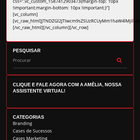
css=”.vc_custom_1587412903473{margin-top: 10px
!important;margin-bottom: 10px !important;}”]
[vc_column]
[vc_raw_html]JTNDZGl2JTIwcm9sZSUzRCUyMm1haW4lMjI
[/vc_raw_html][/vc_column][/vc_row]
PESQUISAR
CLIQUE E FALE AGORA COM A AMÉLIA, NOSSA
ASSISTENTE VIRTUAL!
CATEGORIAS
Branding
Cases de Sucessos
Cases Marketing