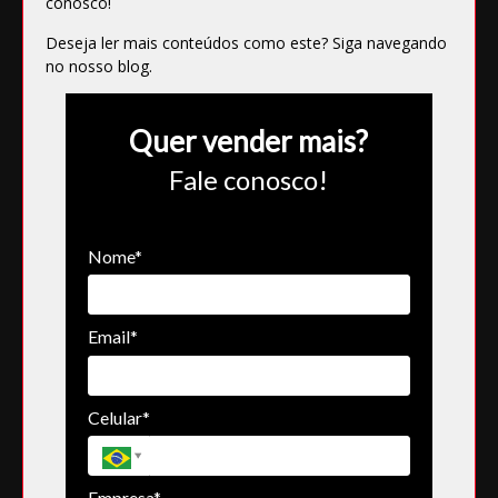
conosco
!
Deseja ler mais conteúdos como este? Siga navegando
no
nosso blog
.
Quer vender mais?
Fale conosco!
Nome*
Email*
Celular*
Empresa*