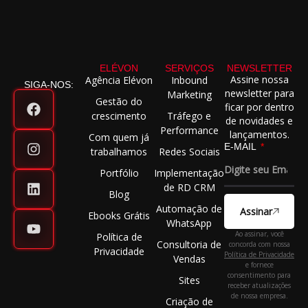
ELÉVON
SERVIÇOS
NEWSLETTER
Assine nossa
Agência Elévon
Inbound
SIGA-NOS:
newsletter para
Marketing
Gestão do
ficar por dentro
crescimento
Tráfego e
de novidades e
Performance
lançamentos.
Com quem já
E-MAIL
trabalhamos
Redes Sociais
Portfólio
Implementação
de RD CRM
Blog
Automação de
Assinar
Ebooks Grátis
WhatsApp
Ao assinar, você
Política de
Consultoria de
concorda com nossa
Privacidade
Política de Privacidade
Vendas
e fornece
consentimento para
Sites
receber atualizações
de nossa empresa.
Criação de